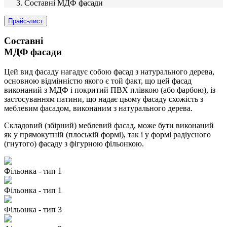
Составні МДФ фасади
Прайс-лист
Составні
МДФ фасади
Цей вид фасаду нагадує собою фасад з натурального дерева,
основною відмінністю якого є той факт, що цей фасад
виконаний з МДФ і покритий ПВХ плівкою (або фарбою), із
застосуванням патини, що надає цьому фасаду схожість з
меблевим фасадом, виконаним з натурального дерева.
Складовий (збірний) меблевий фасад, може бути виконаний
як у прямокутній (плоській формі), так і у формі радіусного
(гнутого) фасаду з фігурною фільонкою.
Фільонка - тип 1
Фільонка - тип 1
Фільонка - тип 3